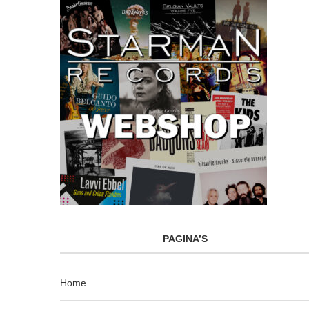
PAGINA’S
Home