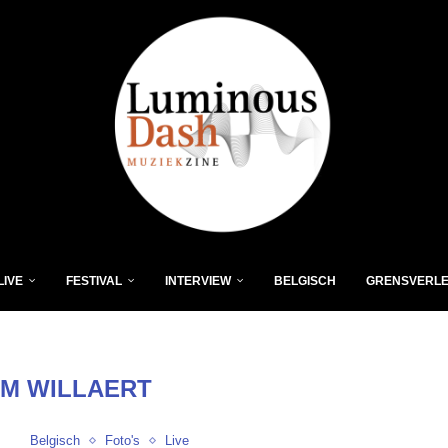
LIVE
FESTIVAL
INTERVIEW
BELGISCH
GRENSVERL
IM WILLAERT
Belgisch
Foto's
Live