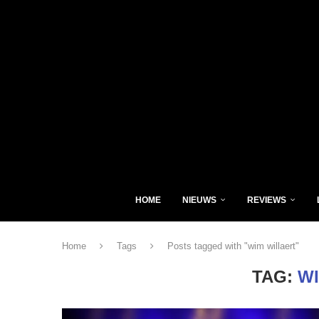
HOME
NIEUWS
REVIEWS
Home
Tags
Posts tagged with "wim willaert"
TAG:
W