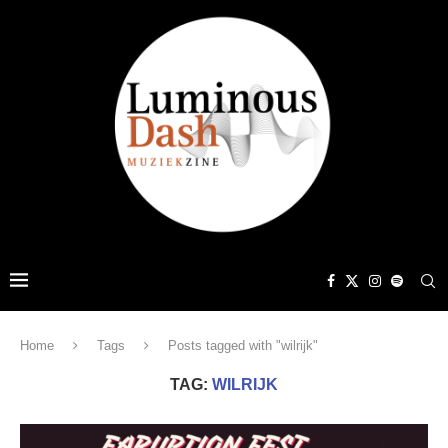
Home
Tags
Posts tagged with "wilrijk"
TAG:
WILRIJK