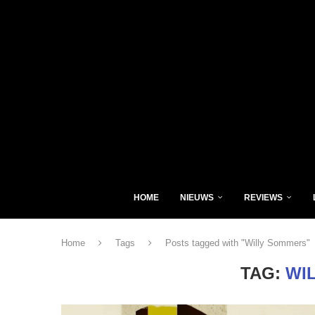
HOME
NIEUWS
REVIEWS
Home
Tags
Posts tagged with "Willy Sommers"
TAG:
WI