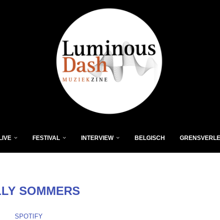
LIVE
FESTIVAL
INTERVIEW
BELGISCH
GRENSVERL
LLY SOMMERS
SPOTIFY