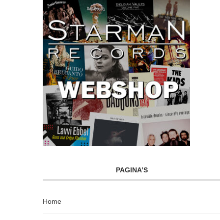
PAGINA’S
Home