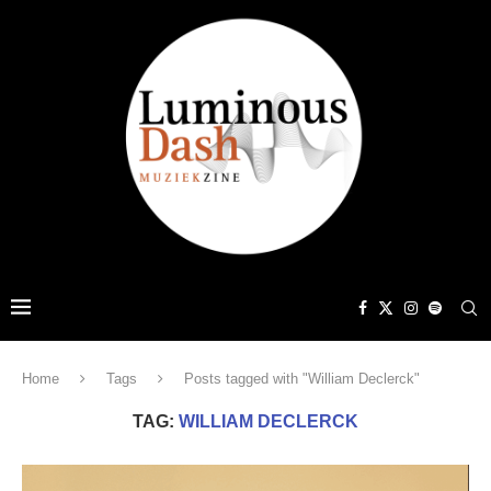
Home
Tags
Posts tagged with "William Declerck"
TAG:
WILLIAM DECLERCK