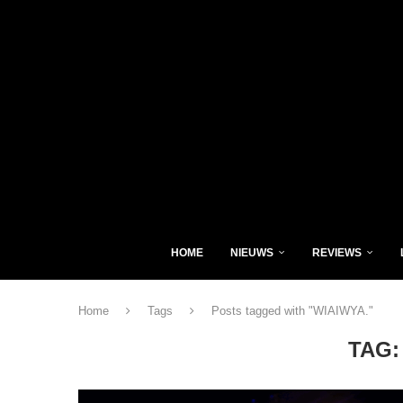
HOME
NIEUWS
REVIEWS
Home
Tags
Posts tagged with "WIAIWYA."
TAG