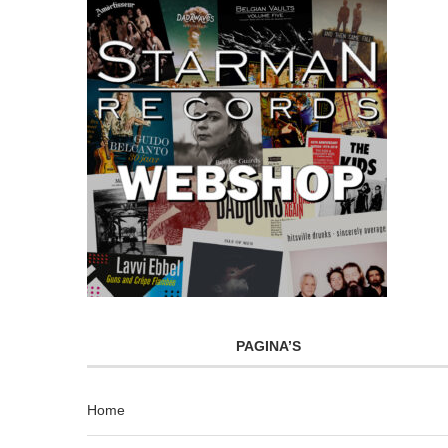
PAGINA’S
Home