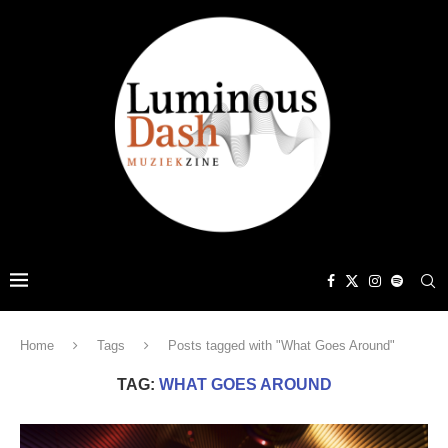
Home
Tags
Posts tagged with "What Goes Around"
TAG:
WHAT GOES AROUND