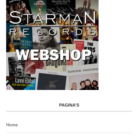
PAGINA’S
Home