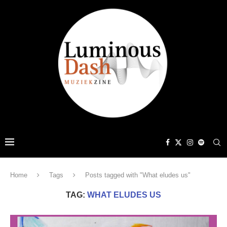
Home
Tags
Posts tagged with "What eludes us"
TAG:
WHAT ELUDES US