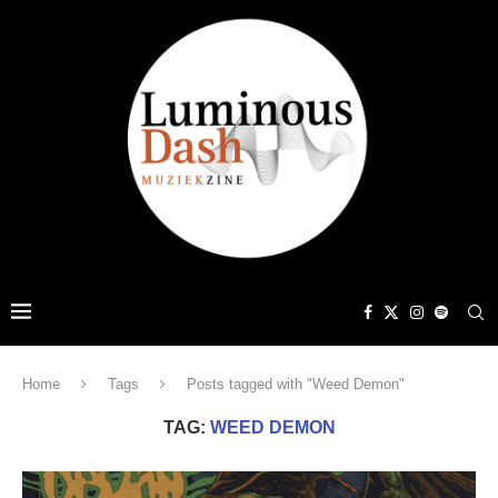
Home
Tags
Posts tagged with "Weed Demon"
TAG:
WEED DEMON