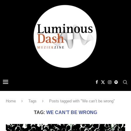
Home
Tags
Posts tagged with "We can’t be wrong"
TAG:
WE CAN’T BE WRONG