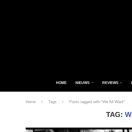
HOME
NIEUWS
REVIEWS
Home
Tags
Posts tagged with "We All Want"
TAG:
W