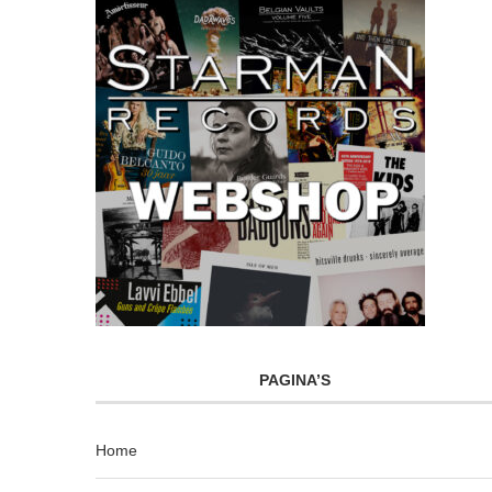
PAGINA’S
Home