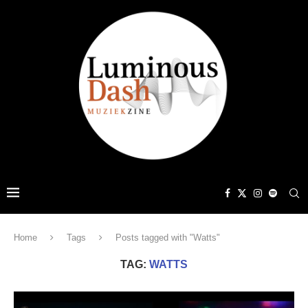
Home
Tags
Posts tagged with "Watts"
TAG:
WATTS