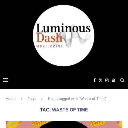
Home
Tags
Posts tagged with "Waste of Time"
TAG:
WASTE OF TIME