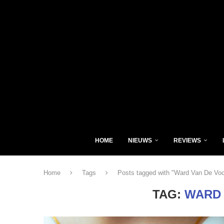
HOME
NIEUWS
REVIEWS
Home
Tags
Posts tagged with "Ward Van De Voo
TAG:
WARD 