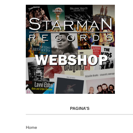
PAGINA’S
Home