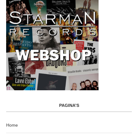
PAGINA’S
Home