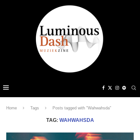
Home
Tags
Posts tagged with "Wahwahsda"
TAG:
WAHWAHSDA