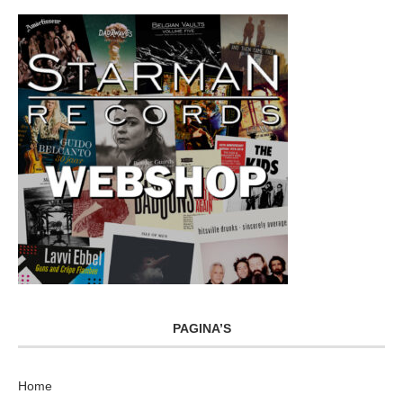
PAGINA’S
Home