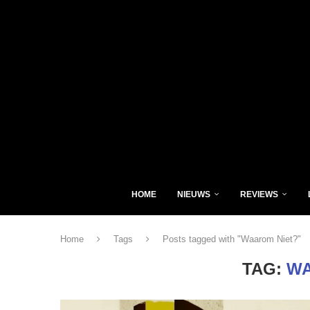
HOME
NIEUWS
REVIEWS
Home
Tags
Posts tagged with "Waarom Niet?"
TAG:
WA