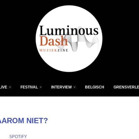
LIVE
FESTIVAL
INTERVIEW
BELGISCH
GRENSVERL
AROM NIET?
SPOTIFY