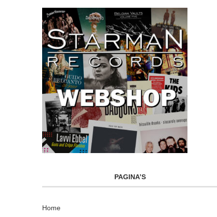
PAGINA’S
Home