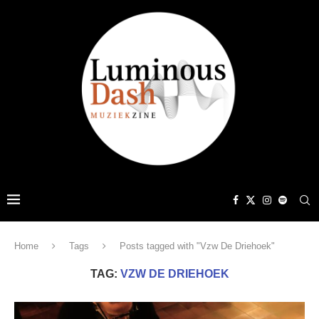
Home
Tags
Posts tagged with "Vzw De Driehoek"
TAG:
VZW DE DRIEHOEK