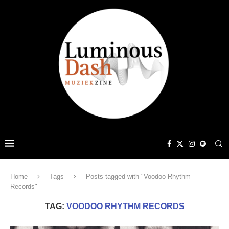
Home
Tags
Posts tagged with "Voodoo Rhythm
Records"
TAG:
VOODOO RHYTHM RECORDS