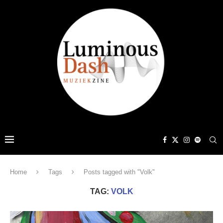
Home
Tags
Posts tagged with "Volk"
TAG:
VOLK