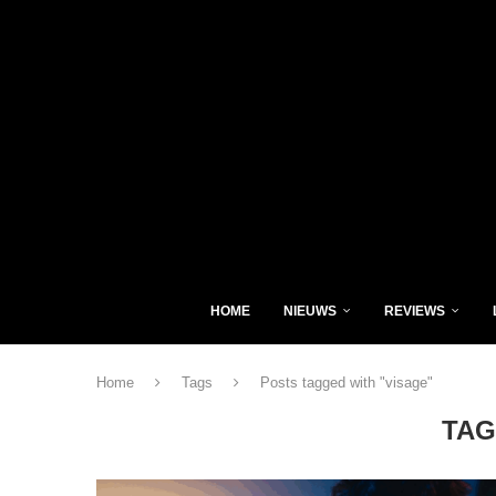
HOME
NIEUWS
REVIEWS
Home
Tags
Posts tagged with "visage"
TAG