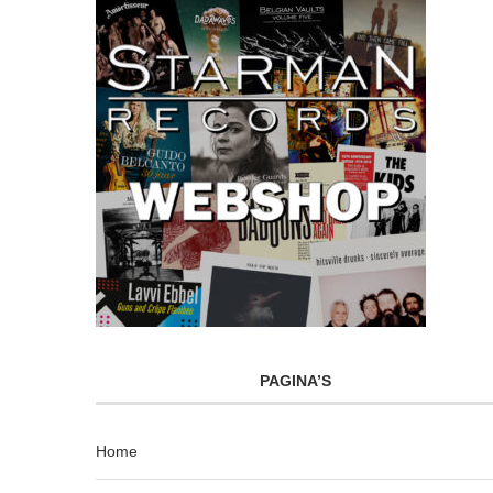
PAGINA’S
Home