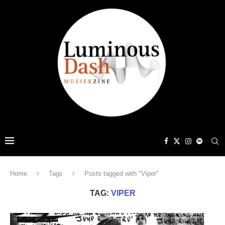
Home
Tags
Posts tagged with "Viper"
TAG:
VIPER