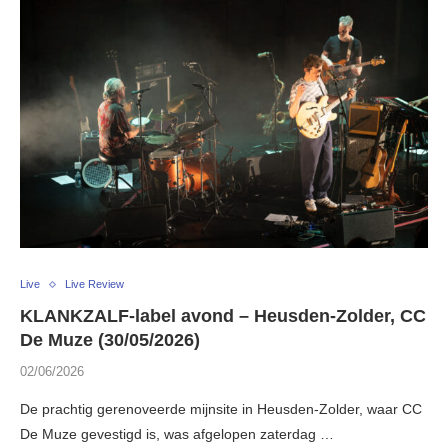
Live
Live Review
KLANKZALF-label avond – Heusden-Zolder, CC
De Muze (30/05/2026)
02/06/2026
De prachtig gerenoveerde mijnsite in Heusden-Zolder, waar CC
De Muze gevestigd is, was afgelopen zaterdag …