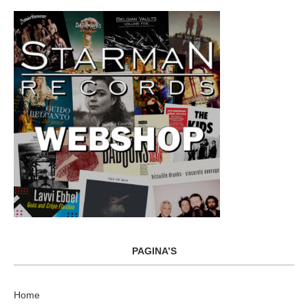
PAGINA’S
Home