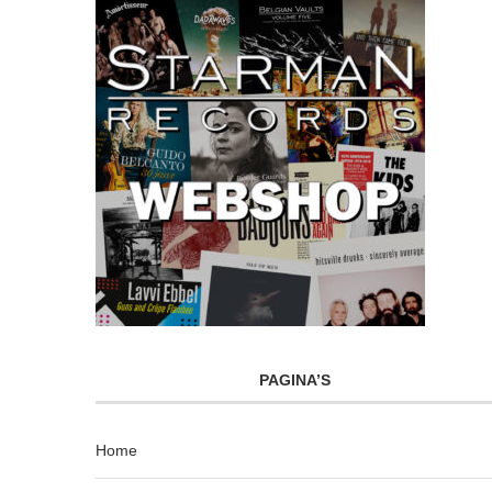
PAGINA’S
Home