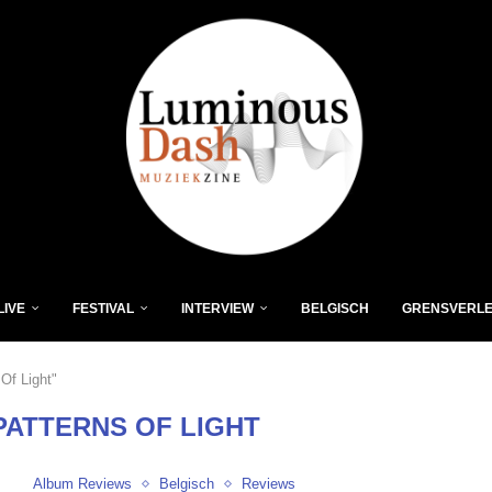
LIVE
FESTIVAL
INTERVIEW
BELGISCH
GRENSVERL
Of Light"
PATTERNS OF LIGHT
Album Reviews
Belgisch
Reviews