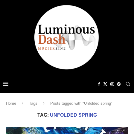
Home
Tags
Posts tagged with "Unfolded spring"
TAG:
UNFOLDED SPRING