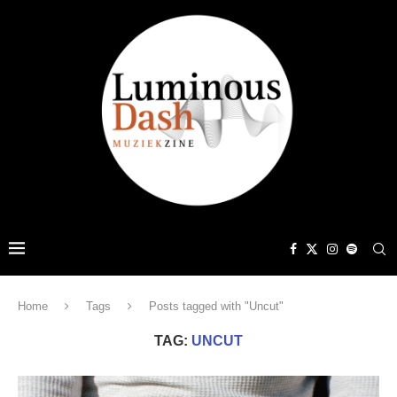
Home
Tags
Posts tagged with "Uncut"
TAG:
UNCUT