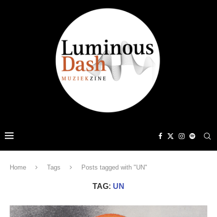
Home
Tags
Posts tagged with "UN"
TAG:
UN