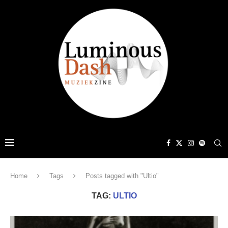
Home
Tags
Posts tagged with "Ultio"
TAG:
ULTIO