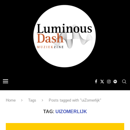
Home
Tags
Posts tagged with "uiZomerlijk"
TAG:
UIZOMERLIJK