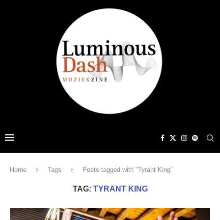
Home
Tags
Posts tagged with "Tyrant King"
TAG:
TYRANT KING