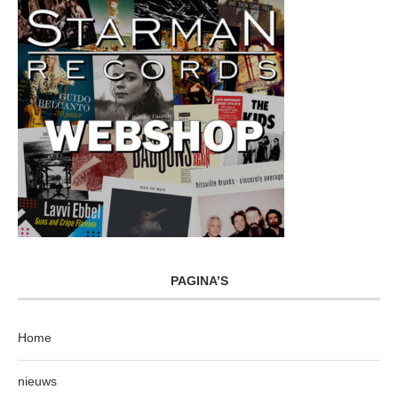
PAGINA’S
Home
nieuws