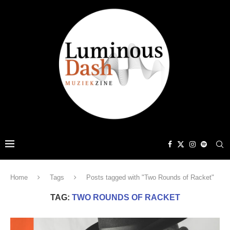
Home
Tags
Posts tagged with "Two Rounds of Racket"
TAG:
TWO ROUNDS OF RACKET