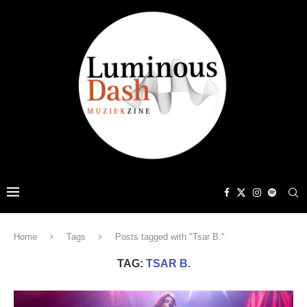
Home
Tags
Posts tagged with "Tsar B."
TAG:
TSAR B.