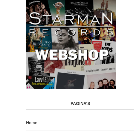
PAGINA’S
Home