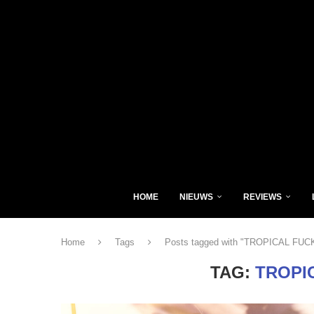
HOME
NIEUWS
REVIEWS
Home
Tags
Posts tagged with "TROPICAL FU
TAG:
TROPI