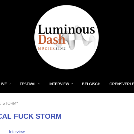
LIVE
FESTIVAL
INTERVIEW
BELGISCH
GRENSVERL
CK STORM"
CAL FUCK STORM
Interview