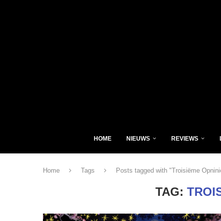
HOME
NIEUWS
REVIEWS
Home
Tags
Posts tagged with "Troisiëme Opnini
TAG:
TROI