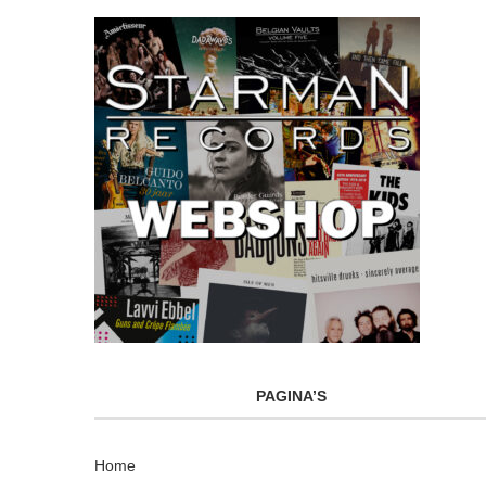
PAGINA’S
Home