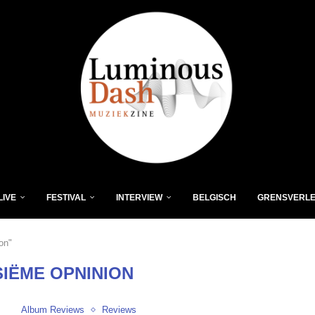
LIVE
FESTIVAL
INTERVIEW
BELGISCH
GRENSVERL
on"
SIËME OPNINION
Album Reviews
Reviews