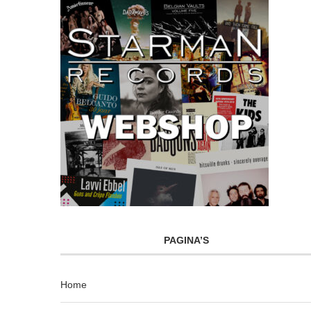
PAGINA’S
Home