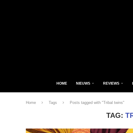
HOME
NIEUWS
REVIEWS
Home
Tags
Posts tagged with "Tribal twins"
TAG:
T