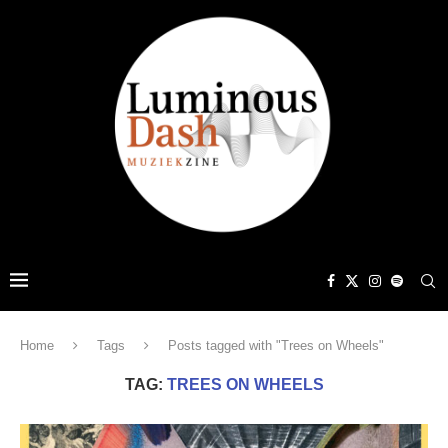
Home
Tags
Posts tagged with "Trees on Wheels"
TAG:
TREES ON WHEELS