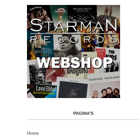
PAGINA’S
Home