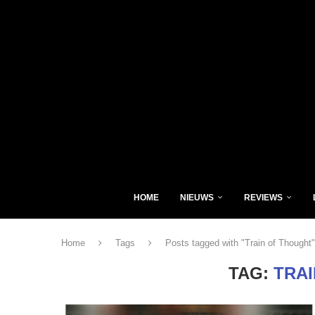
HOME
NIEUWS
REVIEWS
Home
Tags
Posts tagged with "Train of Thought"
TAG:
TRA