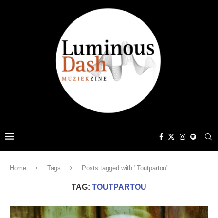
Home
Tags
Posts tagged with "Toutpartou"
TAG:
TOUTPARTOU