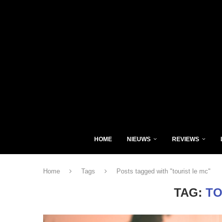
HOME
NIEUWS
REVIEWS
Home
Tags
Posts tagged with "tourist le mc"
TAG:
TO