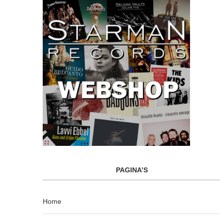
PAGINA’S
Home