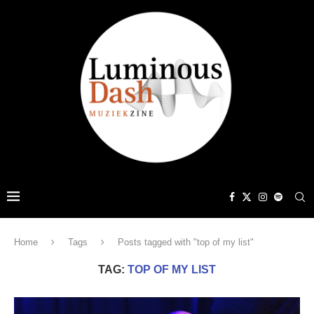
Home
Tags
Posts tagged with "top of my list"
TAG:
TOP OF MY LIST