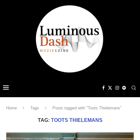
Home
Tags
Posts tagged with "Toots Thielemans"
TAG:
TOOTS THIELEMANS