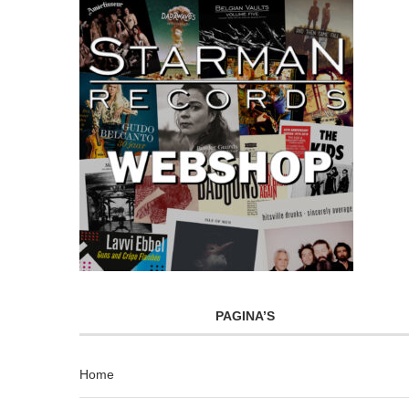
PAGINA’S
Home