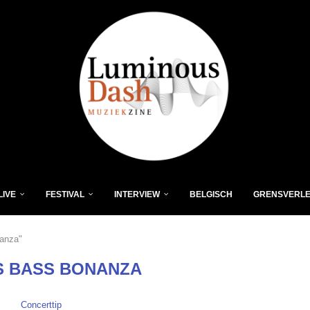
LIVE
FESTIVAL
INTERVIEW
BELGISCH
GRENSVERL
nanza"
S BASS BONANZA
Concerttip