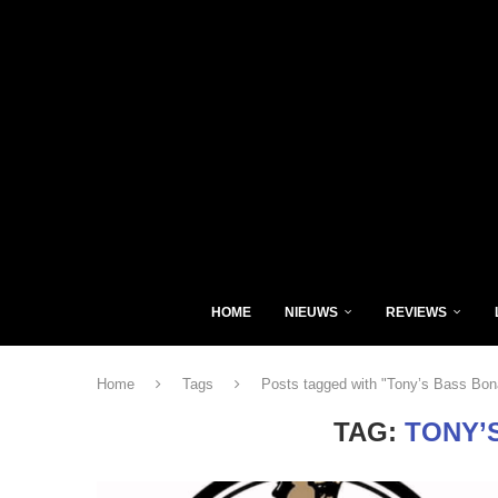
HOME
NIEUWS
REVIEWS
Home
Tags
Posts tagged with "Tony’s Bass Bo
TAG:
TONY’