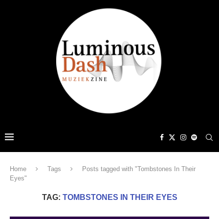
Home
Tags
Posts tagged with "Tombstones In Their
Eyes"
TAG:
TOMBSTONES IN THEIR EYES