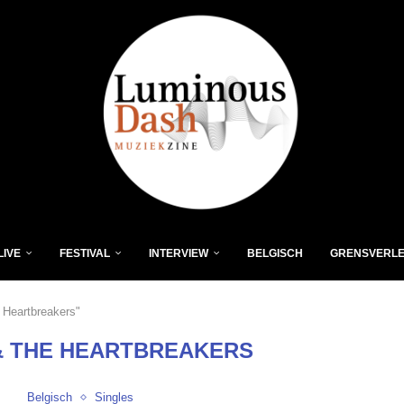
LIVE
FESTIVAL
INTERVIEW
BELGISCH
GRENSVERL
 Heartbreakers"
& THE HEARTBREAKERS
Belgisch
Singles