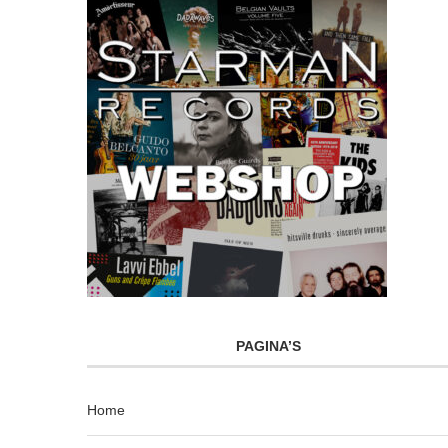
PAGINA’S
Home