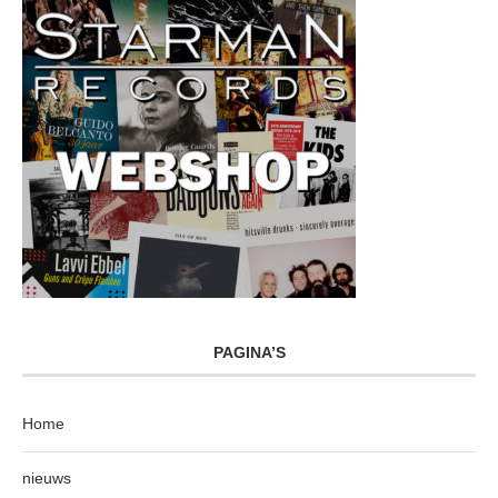
PAGINA’S
Home
nieuws