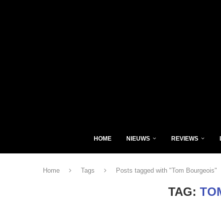
HOME
NIEUWS
REVIEWS
Home
Tags
Posts tagged with "Tom Bourgeois"
TAG:
TO