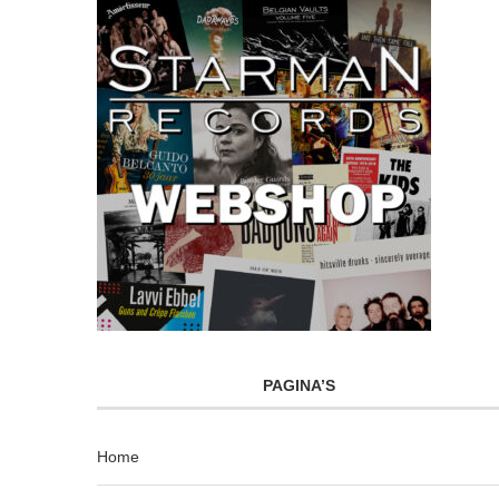
PAGINA’S
Home