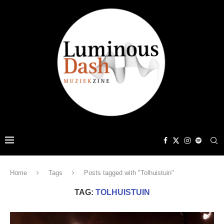
Home
Tags
Posts tagged with "Tolhuistuin"
TAG:
TOLHUISTUIN