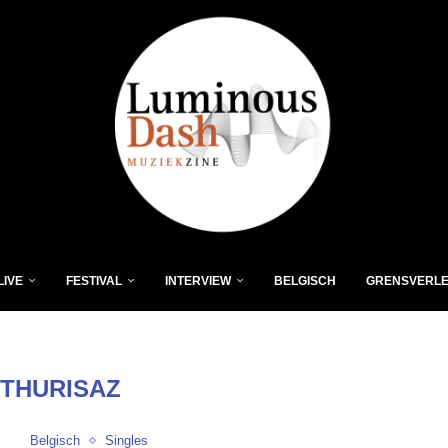
LIVE
FESTIVAL
INTERVIEW
BELGISCH
GRENSVERL
:
THURISAZ
Belgisch
Singles