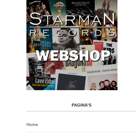
PAGINA’S
Home