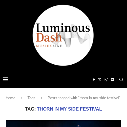
Home
Tags
Posts tagged with "thorn in my side festival"
TAG:
THORN IN MY SIDE FESTIVAL