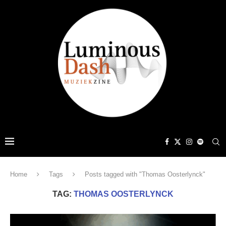
Home
Tags
Posts tagged with "Thomas Oosterlynck"
TAG:
THOMAS OOSTERLYNCK